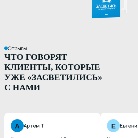
*
*Запрещённая в РФ соцсеть
Рассчитать стоимость
Услуги
О нас
Портфолио
Как мы работаем