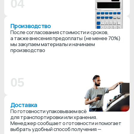
06
Установка
Если требуется монтаж, наша бригада
приезжает на объект, выполняет установку
и подключение.
При необходимости оформляем
акт выполненных работ
07
Отзывы
ЧТО ГОВОРЯТ
КЛИЕНТЫ, КОТОРЫЕ
УЖЕ «ЗАСВЕТИЛИСЬ»