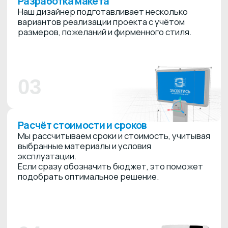
04
Производство
После согласования стоимости и сроков,
а также внесения предоплаты (не менее 70%)
мы закупаем материалы и начинаем
производство
05
Доставка
По готовности упаковываем всё
для транспортировки или хранения.
Менеджер сообщает о готовности и помогает
выбрать удобный способ получения —
самовывоз или доставка.