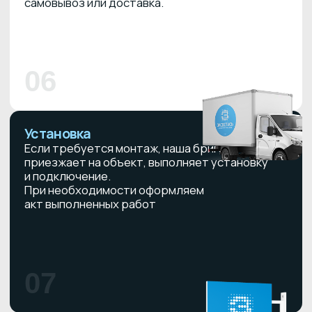
С НАМИ
Артем Т.
Евгения Ж.
А
Е
Невозможно не поделиться
Крутая организация! Заказываю
впечатлениями о работе
здесь рекламную продукцию
компании. Постоянно заказываем
не в первый раз. Очень
различные решения
понравился подход и отношении
для оформления аудиторий
всей команды. Менеджеры
в Университете…
грамотно узнают детали моего
Все качественно, в срок. Ребята
тех задания, все детали
стараются найти различные
согласованы от и то. Более того,
решения: от светодиодных
заказы выполняются в срок,
конструкций до художников,
что для меня в приоритете.
которые рисуют на стенах.
Есть с чем сравнить. Менеджеру
Спасибо за ваш труд и креатив.
Елене...
читать полностью