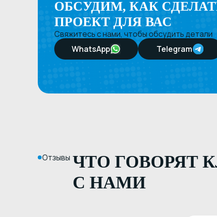
Отзывы
ЧТО ГОВОРЯТ КЛИ
С НАМИ
Артем Т
А
Крутая орган
рекламную пр
Очень понра
команды. Ме
детали моего