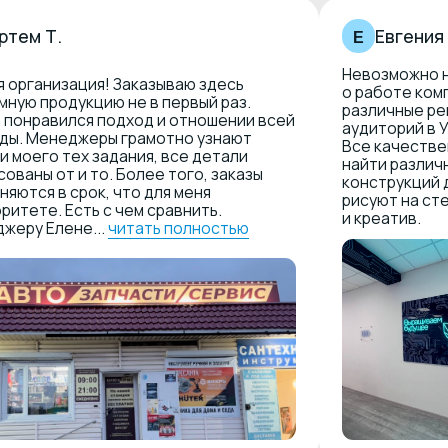
найти различные решения: 
от и то. Более того, заказы
конструкций до художников
в срок, что для меня
рисуют на стенах. Спасибо 
. Есть с чем сравнить.
и креатив.
лене...
читать полностью
Контакты