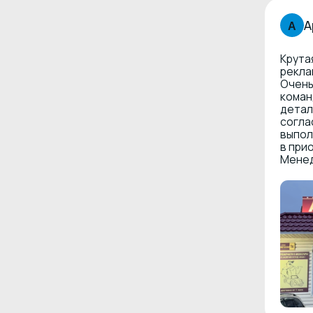
согласованы 
выполняются 
в приоритете
Менеджеру Е
Услуги