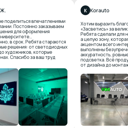
от светодиодных
выполнены безупречно — стиль,
, которые
аккуратность, ровные линии и идеальная
за ваш труд
подсветка. Всё продумано до мелочей,
от дизайна до монтажа...
читать полность
*