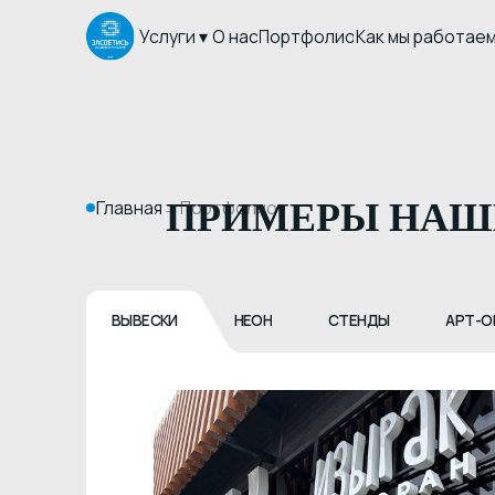
Услуги ▾
О нас
Портфолио
Как мы работаем
Конта
Главная
→
ПРИМЕРЫ НАШИХ
Портфолио
ВЫВЕСКИ
НЕОН
СТЕНДЫ
АРТ-ОБЪЕКТЫ