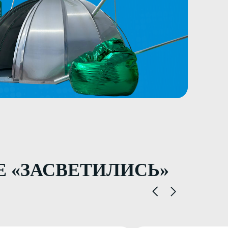
СВЕТИЛИСЬ»
Korauto
К
 впечатлениями
Хотим выразить благодарность команде
нно заказываем
«Засветись» за великолепную работу!
ормления
Ребята сделали для нас не просто вывеску
…
а целую зону, которая теперь стала
ебята стараются
акцентом всего интерьера. Стена и логот