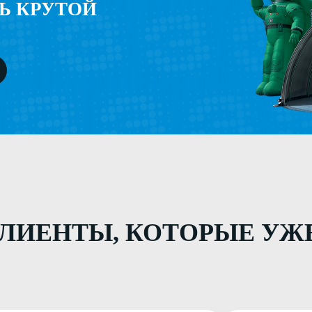
ЕНТЫ, КОТОРЫЕ УЖЕ «ЗА
.
Евгения Ж.
Е
Невозможно не поделиться
изация! Заказываю здесь
о работе компании. Постоя
одукцию не в первый раз.
различные решения для оф
вился подход и отношении всей
аудиторий в Университете
неджеры грамотно узнают
Все качественно, в срок. Р
 тех задания, все детали